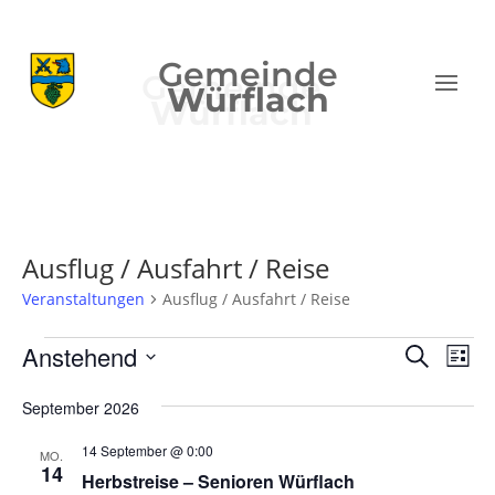
Gemeinde
Würflach
Ausflug / Ausfahrt / Reise
Veranstaltungen
Ausflug / Ausfahrt / Reise
Veranstaltungen
Verans
Ver
Anstehend
Suche
Liste
Ans
Suche
Datum
Nav
und
September 2026
wählen.
Ansich
14 September @ 0:00
MO.
Naviga
14
Herbstreise – Senioren Würflach