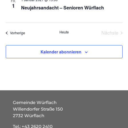
FR.
1
Neujahrsandacht – Senioren Würflach
Heute
Nächste
Veranstaltungen
Vorherige
Veransta
Kalender abonnieren
Gemeinde Würflach
Willendorfer Straße 150
2732 Würflach
Tel.:
+43 2620 2410