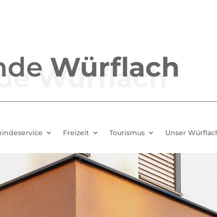
nde
Würflach
indeservice
Freizeit
Tourismus
Unser Würflac