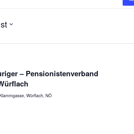
st
iger – Pensionistenverband
Würflach
Klammgasse, Würflach, NÖ