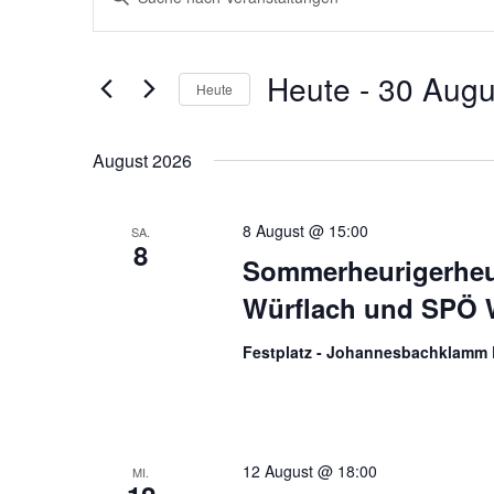
Suche
Schlüsselwort
und
eingeben.
Ansichten,
Suche
Heute
 - 
30 Augu
Navigation
nach
Heute
Veranstaltungen
Datum
Schlüsselwort.
wählen.
August 2026
8 August @ 15:00
SA.
8
Sommerheurigerheur
Würflach und SPÖ 
Festplatz - Johannesbachklamm
12 August @ 18:00
MI.