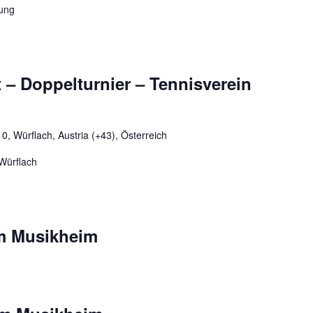
nung
 – Doppelturnier – Tennisverein
, Würflach, Austria (+43), Österreich
n Würflach
im Musikheim