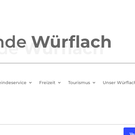
nde
Würflach
indeservice
Freizeit
Tourismus
Unser Würflac
Ve