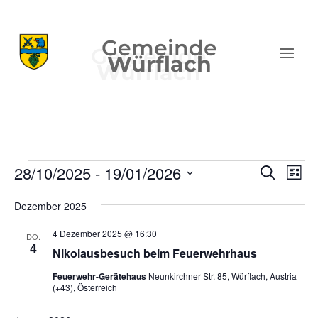
Gemeinde
Würflach
Veranstaltungen
Verans
Ver
28/10/2025
 - 
19/01/2026
Suche
Liste
Ans
Suche
Datum
Nav
und
Dezember 2025
wählen.
Ansich
4 Dezember 2025 @ 16:30
DO.
Naviga
4
Nikolausbesuch beim Feuerwehrhaus
Feuerwehr-Gerätehaus
Neunkirchner Str. 85, Würflach, Austria
(+43), Österreich