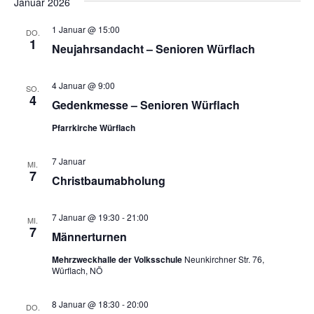
Januar 2026
1 Januar @ 15:00
DO.
1
Neujahrsandacht – Senioren Würflach
4 Januar @ 9:00
SO.
4
Gedenkmesse – Senioren Würflach
Pfarrkirche Würflach
7 Januar
MI.
7
Christbaumabholung
7 Januar @ 19:30
-
21:00
MI.
7
Männerturnen
Mehrzweckhalle der Volksschule
Neunkirchner Str. 76,
Würflach, NÖ
8 Januar @ 18:30
-
20:00
DO.