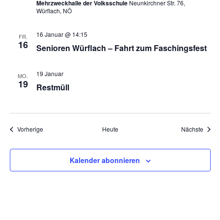
Mehrzweckhalle der Volksschule
Neunkirchner Str. 76,
Würflach, NÖ
16 Januar @ 14:15
FR.
16
Senioren Würflach – Fahrt zum Faschingsfest
19 Januar
MO.
19
Restmüll
Veranstaltungen
Veran
Vorherige
Heute
Nächste
Kalender abonnieren