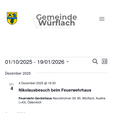
Gemeinde
Würflach
Veranstaltungen
Verans
Ver
01/10/2025
 - 
19/01/2026
Suche
Liste
Ans
Suche
Datum
Nav
und
Dezember 2025
wählen.
Ansich
4 Dezember 2025 @ 16:30
DO.
Naviga
4
Nikolausbesuch beim Feuerwehrhaus
Feuerwehr-Gerätehaus
Neunkirchner Str. 85, Würflach, Austria
(+43), Österreich