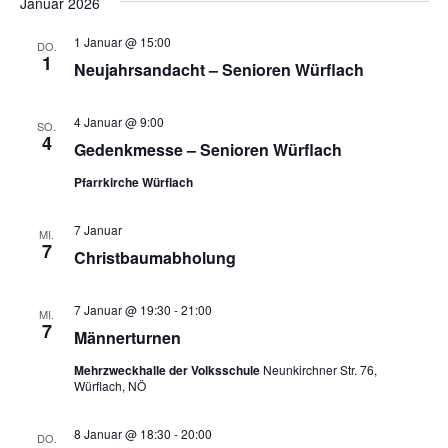
Januar 2026
1 Januar @ 15:00
DO.
1
Neujahrsandacht – Senioren Würflach
4 Januar @ 9:00
SO.
4
Gedenkmesse – Senioren Würflach
Pfarrkirche Würflach
7 Januar
MI.
7
Christbaumabholung
7 Januar @ 19:30
-
21:00
MI.
7
Männerturnen
Mehrzweckhalle der Volksschule
Neunkirchner Str. 76,
Würflach, NÖ
8 Januar @ 18:30
-
20:00
DO.