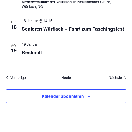
Mehrzweckhalle der Volksschule
Neunkirchner Str. 76,
Würflach, NÖ
16 Januar @ 14:15
FR.
16
Senioren Würflach – Fahrt zum Faschingsfest
19 Januar
MO.
19
Restmüll
Veranstaltungen
Veran
Vorherige
Heute
Nächste
Kalender abonnieren