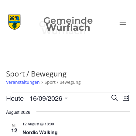
Gemeinde
Würflach
Sport / Bewegung
Veranstaltungen
Sport / Bewegung
Veranstaltungen
Verans
Ver
Heute
 - 
16/09/2026
Suche
Liste
Ans
Suche
Datum
Nav
und
August 2026
wählen.
Ansich
12 August @ 18:00
MI.
Naviga
12
Nordic Walking