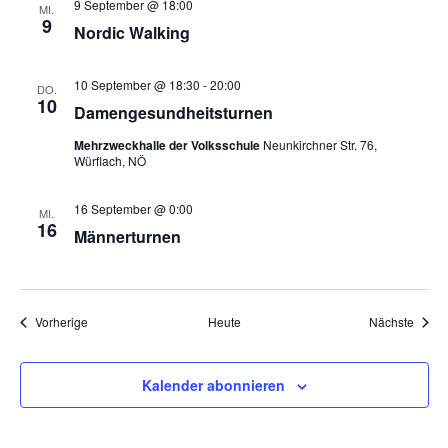
9 September @ 18:00
MI.
9
Nordic Walking
10 September @ 18:30
-
20:00
DO.
10
Damengesundheitsturnen
Mehrzweckhalle der Volksschule
Neunkirchner Str. 76,
Würflach, NÖ
16 September @ 0:00
MI.
16
Männerturnen
Veranstaltungen
Veran
Vorherige
Heute
Nächste
Kalender abonnieren