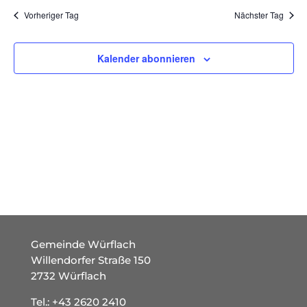
und
wählen.
Vorheriger Tag
Nächster Tag
Ansich
Naviga
Kalender abonnieren
Gemeinde Würflach
Willendorfer Straße 150
2732 Würflach
Tel.:
+43 2620 2410