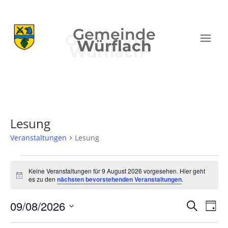
Gemeinde
Würflach
Lesung
Veranstaltungen
Lesung
Veranstaltungen
für
Keine Veranstaltungen für 9 August 2026 vorgesehen. Hier geht
Hinweis
es zu den
nächsten bevorstehenden Veranstaltungen
.
9
August
Verans
Ver
09/08/2026
Suche
Tag
2026
Ans
Suche
Datum
Nav