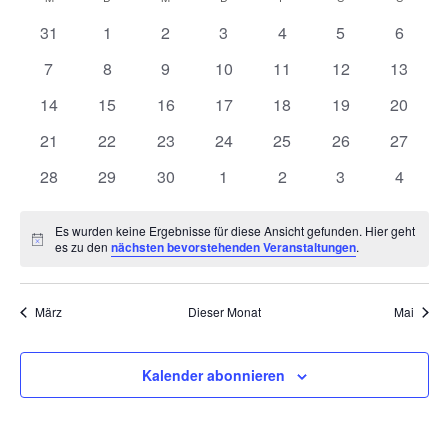
Kalender
und
wählen.
von
Ansich
0
0
0
0
0
0
0
31
1
2
3
4
5
6
Veranstaltungen
Naviga
Veranstaltungen
Veranstaltungen
Veranstaltungen
Veranstaltungen
Veranstaltungen
Veranstaltunge
Veranst
0
0
0
0
0
0
0
7
8
9
10
11
12
13
Veranstaltungen
Veranstaltungen
Veranstaltungen
Veranstaltungen
Veranstaltungen
Veranstaltungen
Veranst
0
0
0
0
0
0
0
14
15
16
17
18
19
20
Veranstaltungen
Veranstaltungen
Veranstaltungen
Veranstaltungen
Veranstaltungen
Veranstaltungen
Veranst
0
0
0
0
0
0
0
21
22
23
24
25
26
27
Veranstaltungen
Veranstaltungen
Veranstaltungen
Veranstaltungen
Veranstaltungen
Veranstaltungen
Veranst
0
0
0
0
0
0
0
28
29
30
1
2
3
4
Veranstaltungen
Veranstaltungen
Veranstaltungen
Veranstaltungen
Veranstaltungen
Veranstaltunge
Veranst
Es wurden keine Ergebnisse für diese Ansicht gefunden. Hier geht
Hinweis
es zu den
nächsten bevorstehenden Veranstaltungen
.
März
Dieser Monat
Mai
Kalender abonnieren