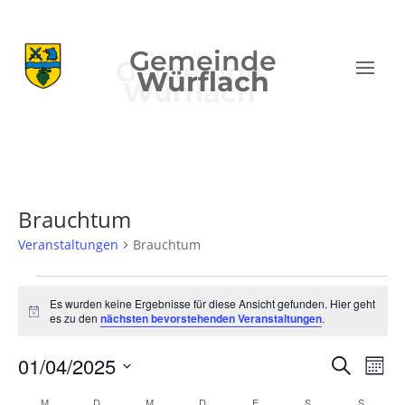
Gemeinde
Würflach
Brauchtum
Veranstaltungen
Brauchtum
Veranstaltungen
Es wurden keine Ergebnisse für diese Ansicht gefunden. Hier geht
Hinweis
es zu den
nächsten bevorstehenden Veranstaltungen
.
Verans
Ver
01/04/2025
Suche
Mona
Ans
Suche
Datum
Nav
M
MONTAG
D
DIENSTAG
M
MITTWOCH
D
DONNERSTAG
F
FREITAG
S
SAMSTAG
S
SONNT