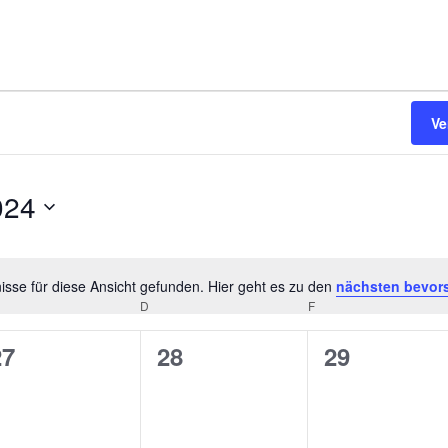
Ve
024
sse für diese Ansicht gefunden. Hier geht es zu den
nächsten bevor
Hinweis
TTWOCH
D
DONNERSTAG
F
FREITAG
0
0
0
27
28
29
n,
eranstaltungen,
Veranstaltungen,
Veranstalt