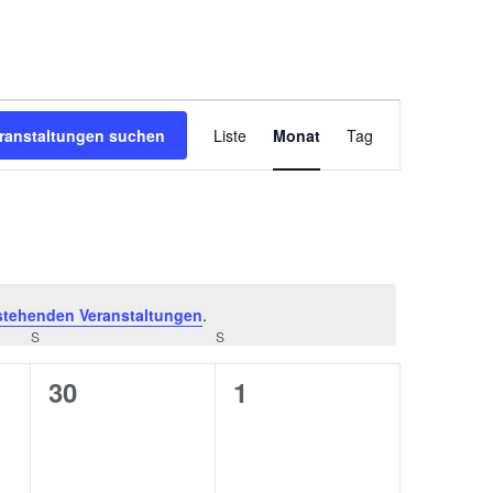
Veranstaltung
Ansichten-
ranstaltungen suchen
Liste
Monat
Tag
Navigation
stehenden Veranstaltungen
.
S
SAMSTAG
S
SONNTAG
0
0
30
1
ungen,
Veranstaltungen,
Veranstaltungen,