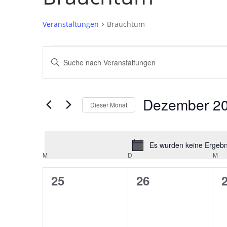
Veranstaltungen
Brauchtum
Veranstaltungen
Veranstaltungen
Bitte
Suche
Schlüsselwort
und
eingeben.
Ansichten,
Suche
Dezember 2
Navigation
nach
Dieser Monat
Veranstaltungen
Datum
Schlüsselwort.
wählen.
Es wurden keine Ergebni
Kalender
M
MONTAG
D
DIENSTAG
M
MI
von
0
0
25
26
Veranstaltungen
Veranstaltungen,
Veranstaltunge
V