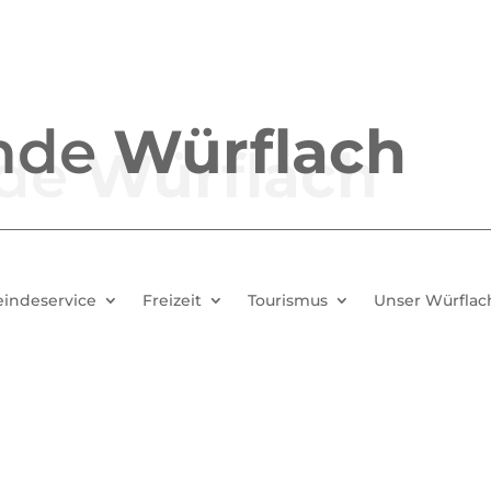
nde
Würflach
indeservice
Freizeit
Tourismus
Unser Würflac