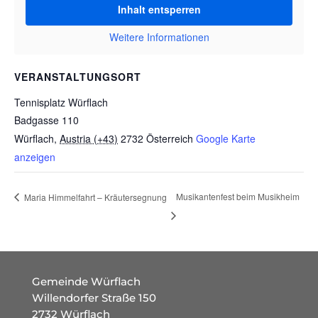
Inhalt entsperren
Weitere Informationen
VERANSTALTUNGSORT
Tennisplatz Würflach
Badgasse 110
Würflach
,
Austria (+43)
2732
Österreich
Google Karte
anzeigen
Musikantenfest beim Musikheim
Maria Himmelfahrt – Kräutersegnung
Gemeinde Würflach
Willendorfer Straße 150
2732 Würflach