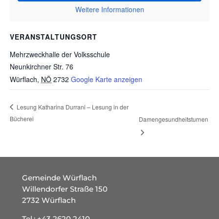
Weitere Informationen
VERANSTALTUNGSORT
Mehrzweckhalle der Volksschule
Neunkirchner Str. 76
Würflach
,
NÖ
2732
Google Karte anzeigen
Lesung Katharina Durrani – Lesung in der
Bücherei
Damengesundheitsturnen
Gemeinde Würflach
Willendorfer Straße 150
2732 Würflach
Tel.:
+43 2620 2410