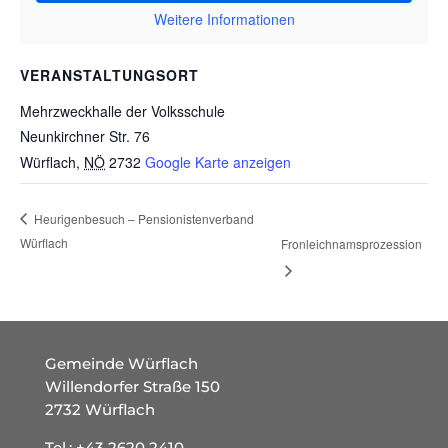
Weitere Informationen
VERANSTALTUNGSORT
Mehrzweckhalle der Volksschule
Neunkirchner Str. 76
Würflach
,
NÖ
2732
Google Karte anzeigen
Heurigenbesuch – Pensionistenverband
Würflach
Fronleichnamsprozession
Gemeinde Würflach
Willendorfer Straße 150
2732 Würflach
Tel.:
+43 2620 2410