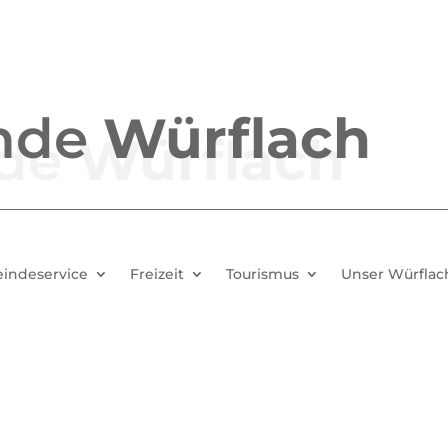
nde
Würflach
indeservice
Freizeit
Tourismus
Unser Würflac