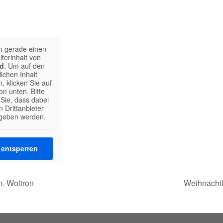
n gerade einen
lterinhalt von
d
. Um auf den
lichen Inhalt
, klicken Sie auf
on unten. Bitte
Sie, dass dabei
 Drittanbieter
geben werden.
t entsperren
 Informationen
. Woltron
Weihnachtl