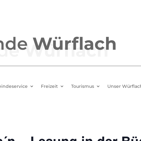
nde
Würflach
indeservice
Freizeit
Tourismus
Unser Würflac