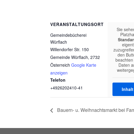
VERANSTALTUNGSORT
Sie sehe
Platzha
Gemeindebücherei
Standar
Würflach
eigent
Willendorfer Str. 150
zuzugreifen
den Butt
Gemeinde Würflach
,
2732
beachten 
Österreich
Google Karte
Daten an
weiterge
anzeigen
Telefon
+4926202410-41
Inhal
Weitere
Bauern- u. Weihnachtsmarkt bei Fam