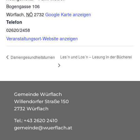
Bogengasse 106
Würflach
,
NÖ
2732
Google Karte anzeigen
Telefon
02620/2458
Veranstaltungsort-Website anzeigen
Les´n und Los´n – Lesung in der Bücherei
Damengesundheitsturnen
Gemeinde Würflach
Willendorfer Straße 150
2732 Würflach
Tel.:
+43 2620 2410
gemeinde@wuerflach.at