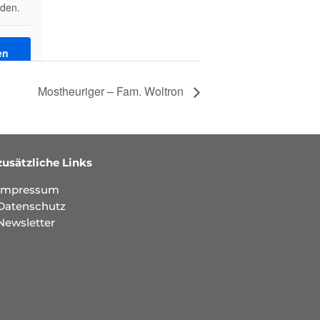
den.
en
onen
Mostheuriger – Fam. Woltron
zusätzliche Links
Impressum
Datenschutz
Newsletter