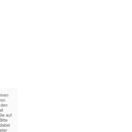
einen
von
 den
lt
Sie auf
Bitte
 dabei
eter