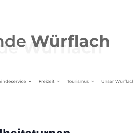
nde
Würflach
indeservice
Freizeit
Tourismus
Unser Würflac