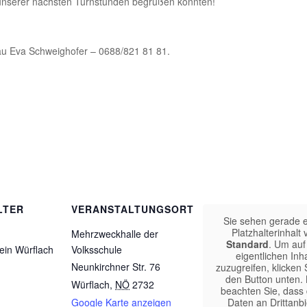
r unserer nächsten Turnstunden begrüßen könnten!
.
rau Eva Schweighofer – 0688/821 81 81.
LTER
VERANSTALTUNGSORT
Sie sehen gerade 
Platzhalterinhalt 
Mehrzweckhalle der
Standard
. Um auf
ein Würflach
Volksschule
eigentlichen Inha
Neunkirchner Str. 76
zuzugreifen, klicken 
den Button unten. 
Würflach
,
NÖ
2732
beachten Sie, dass
Google Karte anzeigen
Daten an Drittanbi