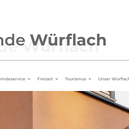
nde
Würflach
indeservice
Freizeit
Tourismus
Unser Würflac