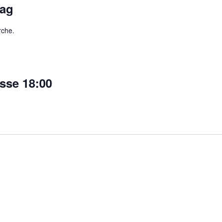
tag
rche.
sse 18:00