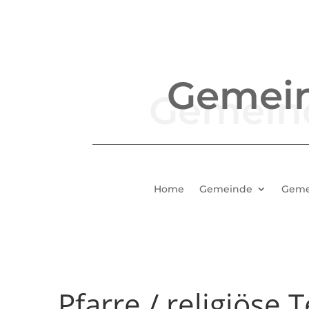
Gemei
Home
Gemeinde
Geme
Pfarre / religiöse 