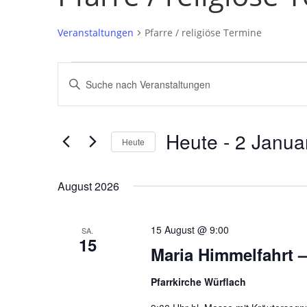
Veranstaltungen
Pfarre / religiöse Termine
Veranstaltungen
Veranstaltungen
Bitte
Suche
Schlüsselwort
und
eingeben.
Ansichten,
Suche
Heute
 - 
2 Janua
Navigation
nach
Heute
Veranstaltungen
Datum
Schlüsselwort.
wählen.
August 2026
15 August @ 9:00
SA.
15
Maria Himmelfahrt 
Pfarrkirche Würflach