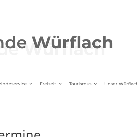
nde
Würflach
indeservice
Freizeit
Tourismus
Unser Würflac
Termine