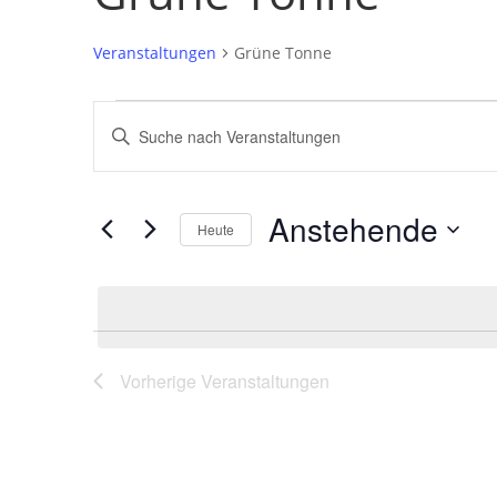
Veranstaltungen
Grüne Tonne
Veranstaltungen
Veranstaltungen
Bitte
Suche
Schlüsselwort
und
eingeben.
Ansichten,
Suche
Anstehende
Navigation
nach
Heute
Veranstaltungen
Datum
Schlüsselwort.
wählen.
Vorherige
Veranstaltungen