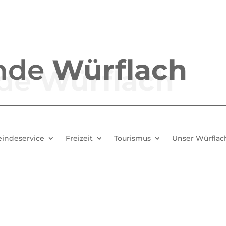
nde
Würflach
indeservice
Freizeit
Tourismus
Unser Würflac