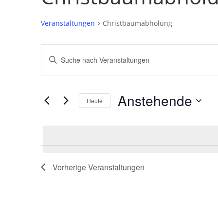
Veranstaltungen
Christbaumabholung
Veranstaltungen
Veranstaltungen
Bitte
Suche
Schlüsselwort
und
eingeben.
Ansichten,
Suche
Anstehende
Navigation
nach
Heute
Veranstaltungen
Datum
Schlüsselwort.
wählen.
Vorherige
Veranstaltungen