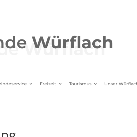
nde
Würflach
indeservice
Freizeit
Tourismus
Unser Würflac
ung