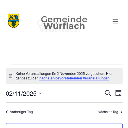
Gemeinde
Würflach
Veranstaltungen
Keine Veranstaltungen für 2 November 2025 vorgesehen. Hier
für
Hinweis
geht es zu den
nächsten bevorstehenden Veranstaltungen
.
2
Verans
Ver
November
02/11/2025
Suche
Tag
Ans
Suche
2025
Datum
Nav
und
wählen.
Vorheriger Tag
Nächster Tag
Ansich
Naviga