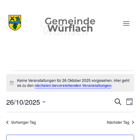
Gemeinde
Würflach
Veranstaltungen
Keine Veranstaltungen für 26 Oktober 2025 vorgesehen. Hier geht
für
Hinweis
es zu den
nächsten bevorstehenden Veranstaltungen
.
26
Verans
Ver
Oktober
26/10/2025
Suche
Tag
Ans
Suche
2025
Datum
Nav
und
wählen.
Vorheriger Tag
Nächster Tag
Ansich
Naviga