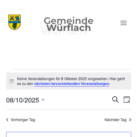
Gemeinde
Würflach
Veranstaltungen
Keine Veranstaltungen für 8 Oktober 2025 vorgesehen. Hier geht
für
Hinweis
es zu den
nächsten bevorstehenden Veranstaltungen
.
8
Verans
Ver
Oktober
08/10/2025
Suche
Tag
Ans
Suche
2025
Datum
Nav
und
wählen.
Vorheriger Tag
Nächster Tag
Ansich
Naviga