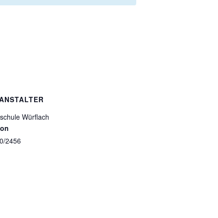
ANSTALTER
sschule Würflach
fon
0/2456