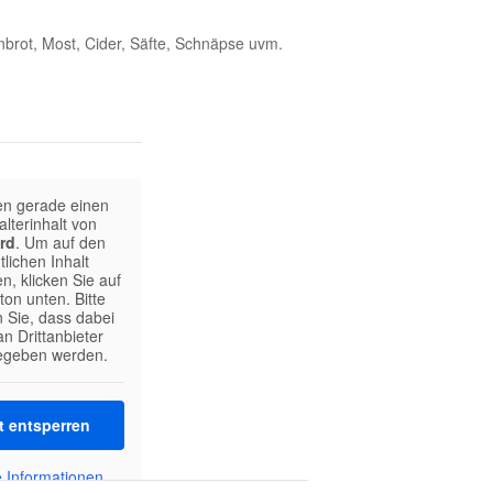
nbrot, Most, Cider, Säfte, Schnäpse uvm.
en gerade einen
alterinhalt von
rd
. Um auf den
tlichen Inhalt
n, klicken Sie auf
ton unten. Bitte
 Sie, dass dabei
n Drittanbieter
egeben werden.
t entsperren
 Informationen