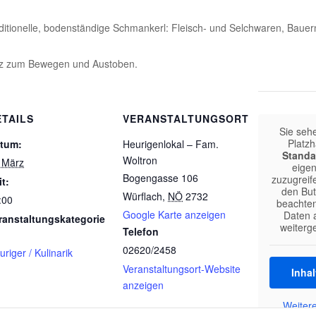
aditionelle, bodenständige Schmankerl: Fleisch- und Selchwaren, Bauer
latz zum Bewegen und Austoben.
ETAILS
VERANSTALTUNGSORT
Sie seh
Platzh
tum:
Heurigenlokal – Fam.
Standa
Woltron
 März
eigen
Bogengasse 106
zuzugreife
it:
den But
Würflach
,
NÖ
2732
:00
beachten
Google Karte anzeigen
Daten a
ranstaltungskategorie
weiterg
Telefon
02620/2458
uriger / Kulinarik
Veranstaltungsort-Website
Inhal
anzeigen
Weitere