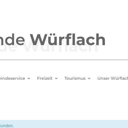
nde
Würflach
indeservice
Freizeit
Tourismus
Unser Würflac
efunden.