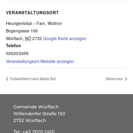
VERANSTALTUNGSORT
Heurigenlokal – Fam. Woltron
Bogengasse 106
Würflach
,
NÖ
2732
Google Karte anzeigen
Telefon
02620/2458
Veranstaltungsort-Website anzeigen
Fußwallfahrt nach Maria Zell
Biotonnen
Gemeinde Würflach
Willendorfer Straße 150
2732 Würflach
Tel.:
+43 2620 2410