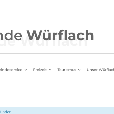
nde
Würflach
indeservice
Freizeit
Tourismus
Unser Würflac
efunden.