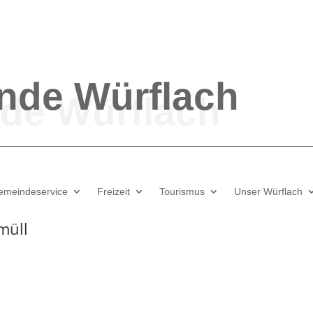
nde
Würflach
emeindeservice
Freizeit
Tourismus
Unser Würflach
müll