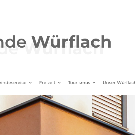
nde
Würflach
indeservice
Freizeit
Tourismus
Unser Würflac