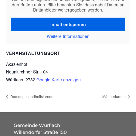
den Button unten. Bitte beachten Sie, dass dabei Daten an
Drittanbieter weitergegeben werden.
Inhalt entsperren
Weitere Informationen
VERANSTALTUNGSORT
Akazienhof
Neunkirchner Str. 104
Würflach
,
2732
Google Karte anzeigen
Damengesundheitsturnen
Männerturnen
Gemeinde Würflach
Willendorfer Straße 150