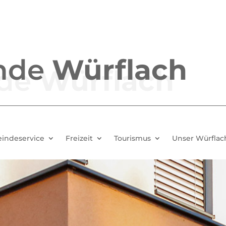
nde
Würflach
indeservice
Freizeit
Tourismus
Unser Würflac