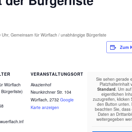
 der Bürgerliste
0 Uhr, Gemeinsam für Würflach / unabhängige Bürgerliste
Zum K
LTER
VERANSTALTUNGSORT
Sie sehen gerade 
Platzhalterinhalt 
r Würflach
Akazienhof
Standard
. Um auf
Bürgerliste)
Neunkirchner Str. 104
eigentlichen Inha
zuzugreifen, klicken 
Würflach
,
2732
Google
den Button unten. 
68
Karte anzeigen
beachten Sie, dass
Daten an Drittanbi
weitergegeben wer
erflach.inf