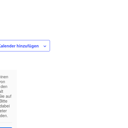
alender hinzufügen
einen
von
 den
lt
Sie auf
Bitte
 dabei
eter
den.