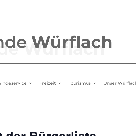
nde
Würflach
indeservice
Freizeit
Tourismus
Unser Würflac