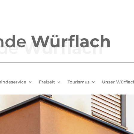
nde
Würflach
indeservice
Freizeit
Tourismus
Unser Würflac