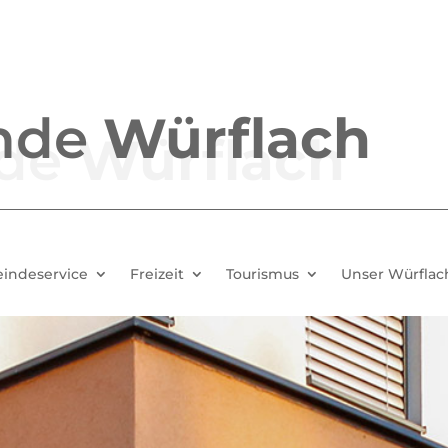
nde
Würflach
indeservice
Freizeit
Tourismus
Unser Würflac