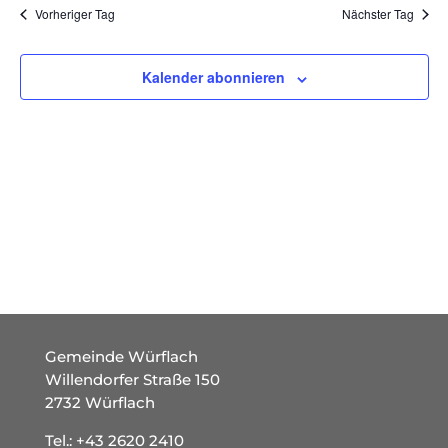
Vorheriger Tag
Nächster Tag
Ansich
Naviga
Kalender abonnieren
Gemeinde Würflach
Willendorfer Straße 150
2732 Würflach
Tel.:
+43 2620 2410