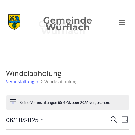
Gemeinde
Würflach
Windelabholung
Veranstaltungen
Windelabholung
Veranstaltungen
für
Keine Veranstaltungen für 6 Oktober 2025 vorgesehen.
Hinweis
6
Verans
Ver
Oktober
06/10/2025
Suche
Tag
Ans
Suche
2025
Datum
Nav
und
wählen.