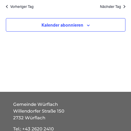
und
wählen.
Vorheriger Tag
Nächster Tag
Ansich
Naviga
Kalender abonnieren
Gemeinde Würflach
Willendorfer Straße 150
2732 Würflach
Tel.:
+43 2620 2410