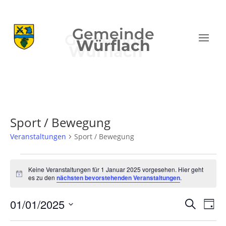
Gemeinde
Würflach
Sport / Bewegung
Veranstaltungen
Sport / Bewegung
Veranstaltungen
für
Keine Veranstaltungen für 1 Januar 2025 vorgesehen. Hier geht
Hinweis
es zu den
nächsten bevorstehenden Veranstaltungen
.
1
Januar
Verans
Ver
01/01/2025
Suche
Tag
2025
Ans
Suche
Datum
Nav