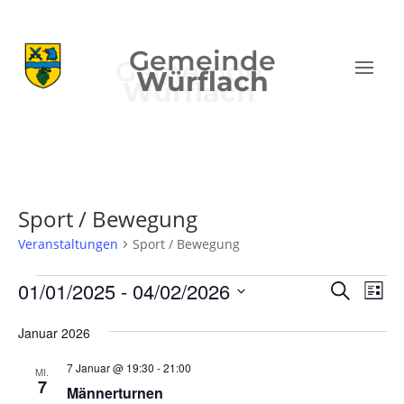
Gemeinde
Würflach
Sport / Bewegung
Veranstaltungen
Sport / Bewegung
Veranstaltungen
Verans
Ver
01/01/2025
 - 
04/02/2026
Suche
Liste
Ans
Suche
Datum
Nav
und
Januar 2026
wählen.
Ansich
7 Januar @ 19:30
-
21:00
MI.
Naviga
7
Männerturnen