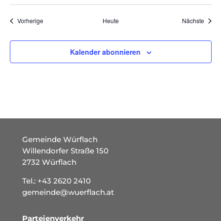
Veranstaltungen
Veran
Vorherige
Heute
Nächste
Kalender abonnieren
Gemeinde Würflach
Willendorfer Straße 150
2732 Würflach
Tel.:
+43 2620 2410
gemeinde@wuerflach.at
Parteienverkehr