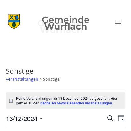
Gemeinde
Würflach
Sonstige
Veranstaltungen
Sonstige
Veranstaltungen
für
Keine Veranstaltungen für 13 Dezember 2024 vorgesehen. Hier
Hinweis
geht es zu den
nächsten bevorstehenden Veranstaltungen
.
13
Dezember
Verans
Ver
13/12/2024
Suche
Tag
2024
Ans
Suche
Datum
Nav