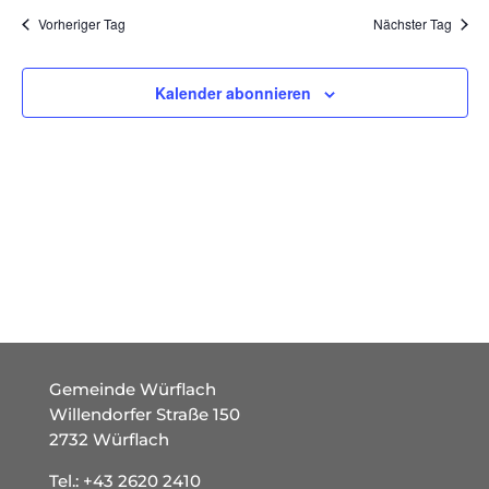
und
wählen.
Vorheriger Tag
Nächster Tag
Ansich
Naviga
Kalender abonnieren
Gemeinde Würflach
Willendorfer Straße 150
2732 Würflach
Tel.:
+43 2620 2410