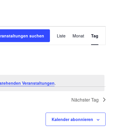
Veranstaltung
Ansichten-
eranstaltungen suchen
Liste
Monat
Tag
Navigation
stehenden Veranstaltungen
.
Nächster Tag
Kalender abonnieren