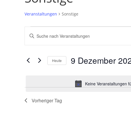
Veranstaltungen
Sonstige
Veranstaltungen
Veranstaltungen
Bitte
für
Suche
Schlüsselwort
9
und
eingeben.
Dezember
Ansichten,
Suche
9 Dezember 20
2024
Navigation
nach
Heute
Veranstaltungen
Datum
Schlüsselwort.
wählen.
Keine Veranstaltungen f
Vorheriger Tag