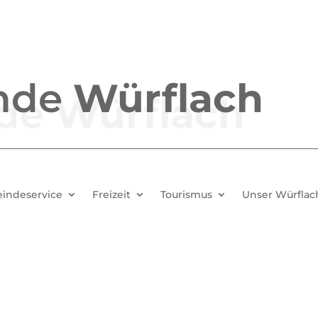
nde
Würflach
indeservice
Freizeit
Tourismus
Unser Würflac