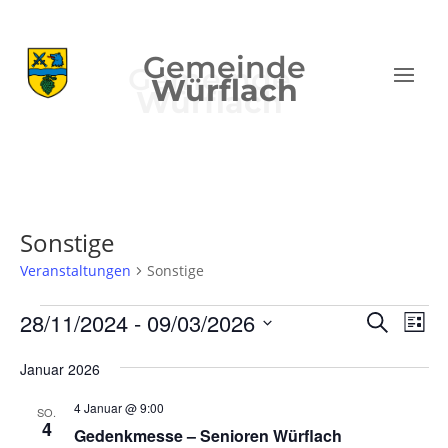
Gemeinde
Würflach
Sonstige
Veranstaltungen
Sonstige
Veranstaltungen
Verans
Ver
28/11/2024
 - 
09/03/2026
Suche
Liste
Ans
Suche
Datum
Nav
und
Januar 2026
wählen.
Ansich
4 Januar @ 9:00
SO.
Naviga
4
Gedenkmesse – Senioren Würflach