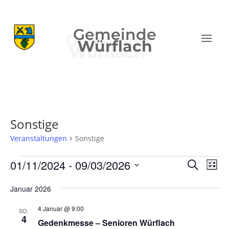
Gemeinde
Würflach
Sonstige
Veranstaltungen
Sonstige
Veranstaltungen
Verans
Ver
01/11/2024
 - 
09/03/2026
Suche
Liste
Ans
Suche
Datum
Nav
und
Januar 2026
wählen.
Ansich
4 Januar @ 9:00
SO.
Naviga
4
Gedenkmesse – Senioren Würflach