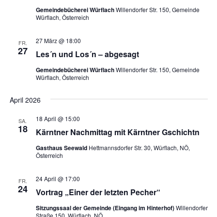
Gemeindebücherei Würflach
Willendorfer Str. 150, Gemeinde
Würflach, Österreich
27 März @ 18:00
FR.
27
Les´n und Los´n – abgesagt
Gemeindebücherei Würflach
Willendorfer Str. 150, Gemeinde
Würflach, Österreich
April 2026
18 April @ 15:00
SA.
18
Kärntner Nachmittag mit Kärntner Gschichtn
Gasthaus Seewald
Hettmannsdorfer Str. 30, Würflach, NÖ,
Österreich
24 April @ 17:00
FR.
24
Vortrag „Einer der letzten Pecher“
Sitzungssaal der Gemeinde (Eingang im Hinterhof)
Willendorfer
Straße 150, Würflach, NÖ