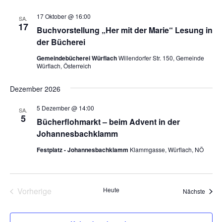
17 Oktober @ 16:00
SA.
17
Buchvorstellung „Her mit der Marie“ Lesung in
der Bücherei
Gemeindebücherei Würflach
Willendorfer Str. 150, Gemeinde
Würflach, Österreich
Dezember 2026
5 Dezember @ 14:00
SA.
5
Bücherflohmarkt – beim Advent in der
Johannesbachklamm
Festplatz - Johannesbachklamm
Klammgasse, Würflach, NÖ
Vorherige
Heute
Veran
Nächste
Veranstaltungen