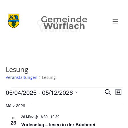
Gemeinde
Würflach
Lesung
Veranstaltungen
Lesung
Veranstaltungen
Verans
Ver
05/04/2025
 - 
05/12/2026
Suche
Liste
Ans
Suche
Datum
Nav
und
März 2026
wählen.
Ansich
26 März @ 16:30
-
19:30
DO.
Naviga
26
Vorlesetag – lesen in der Bücherei