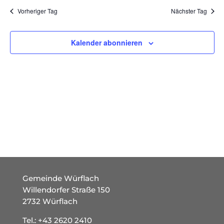
und
wählen.
Vorheriger Tag
Nächster Tag
Ansich
Naviga
Kalender abonnieren
Gemeinde Würflach
Willendorfer Straße 150
2732 Würflach
Tel.:
+43 2620 2410