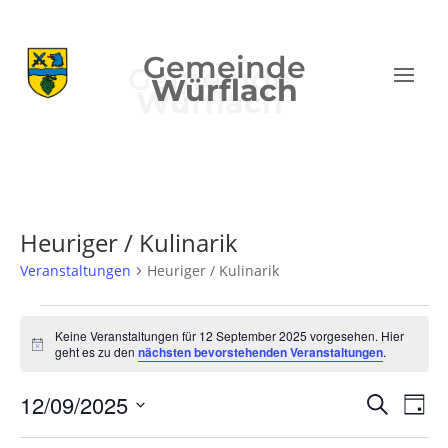
Gemeinde
Würflach
Heuriger / Kulinarik
Veranstaltungen
Heuriger / Kulinarik
Veranstaltungen
für
Keine Veranstaltungen für 12 September 2025 vorgesehen. Hier
Hinweis
geht es zu den
nächsten bevorstehenden Veranstaltungen
.
12
September
Verans
Ver
12/09/2025
Suche
Tag
2025
Ans
Suche
Datum
Nav