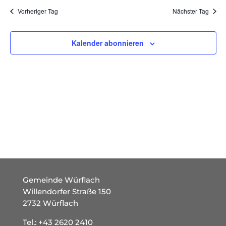
und
wählen.
Vorheriger Tag
Nächster Tag
Ansich
Naviga
Kalender abonnieren
Gemeinde Würflach
Willendorfer Straße 150
2732 Würflach
Tel.:
+43 2620 2410