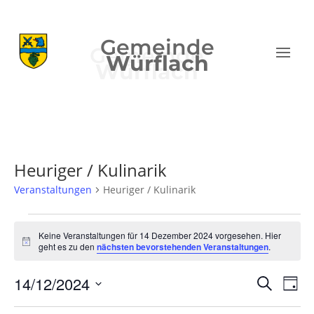
Gemeinde
Würflach
Heuriger / Kulinarik
Veranstaltungen
Heuriger / Kulinarik
Veranstaltungen
für
Keine Veranstaltungen für 14 Dezember 2024 vorgesehen. Hier
Hinweis
geht es zu den
nächsten bevorstehenden Veranstaltungen
.
14
Dezember
Verans
Ver
14/12/2024
Suche
Tag
2024
Ans
Suche
Datum
Nav