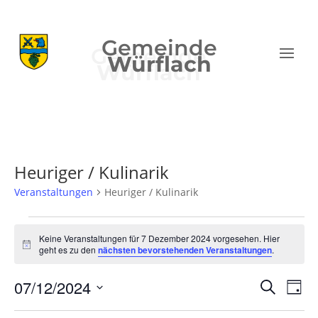
Gemeinde
Würflach
Heuriger / Kulinarik
Veranstaltungen
Heuriger / Kulinarik
Veranstaltungen
für
Keine Veranstaltungen für 7 Dezember 2024 vorgesehen. Hier
Hinweis
geht es zu den
nächsten bevorstehenden Veranstaltungen
.
7
Dezember
Verans
Ver
07/12/2024
Suche
Tag
2024
Ans
Suche
Datum
Nav