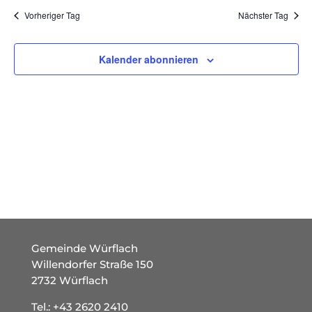
und
wählen.
Vorheriger Tag
Nächster Tag
Ansich
Naviga
Kalender abonnieren
Gemeinde Würflach
Willendorfer Straße 150
2732 Würflach
Tel.:
+43 2620 2410