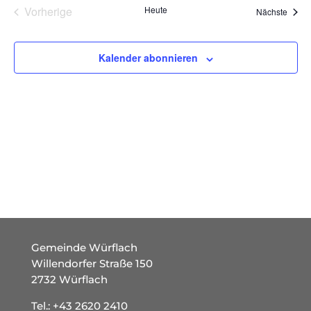
Vorherige
Heute
Ansich
Veran
Nächste
Veranstaltungen
Naviga
Kalender abonnieren
Gemeinde Würflach
Willendorfer Straße 150
2732 Würflach
Tel.:
+43 2620 2410