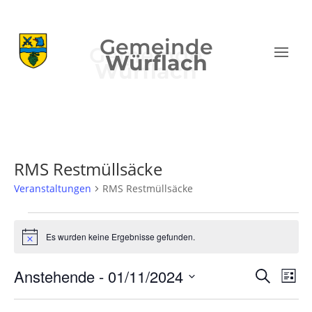
Gemeinde
Würflach
RMS Restmüllsäcke
Veranstaltungen
RMS Restmüllsäcke
Veranstaltungen
Es wurden keine Ergebnisse gefunden.
Hinweis
Verans
Ver
Anstehende
 - 
01/11/2024
Suche
Liste
Ans
Suche
Datum
Nav
und
wählen.