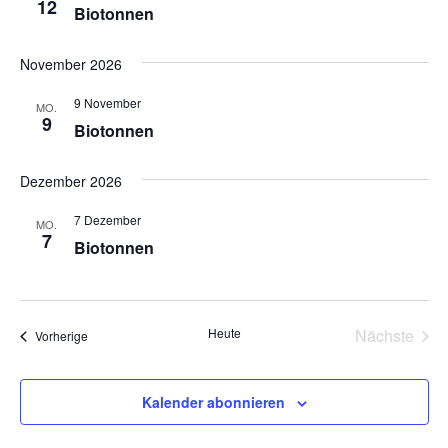
12
Biotonnen
November 2026
9 November
MO.
9
Biotonnen
Dezember 2026
7 Dezember
MO.
7
Biotonnen
Heute
Nächste
Veranstaltungen
Vorherige
Veransta
Kalender abonnieren