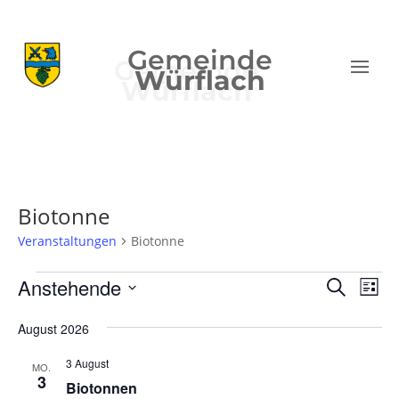
Gemeinde
Würflach
Biotonne
Veranstaltungen
Biotonne
Veranstaltungen
Verans
Ver
Anstehende
Suche
Liste
Ans
Suche
Datum
Nav
und
August 2026
wählen.
Ansich
3 August
MO.
Naviga
3
Biotonnen