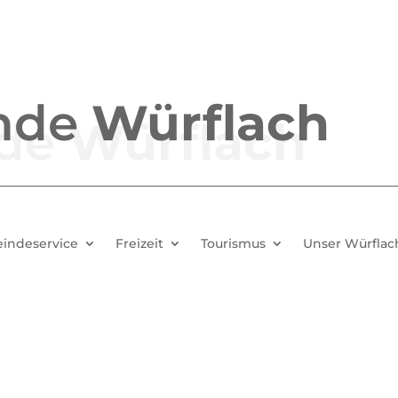
nde
Würflach
indeservice
Freizeit
Tourismus
Unser Würflac