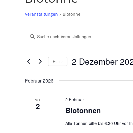
Veranstaltungen
Biotonne
Veranstaltungen
Veranstaltungen
Bitte
Suche
Schlüsselwort
und
eingeben.
Ansichten,
Suche
2 Dezember 20
Navigation
nach
Heute
Veranstaltungen
Datum
Schlüsselwort.
wählen.
Februar 2026
2 Februar
MO.
2
Biotonnen
Alle Tonnen bitte bis 6:30 Uhr vor Ih