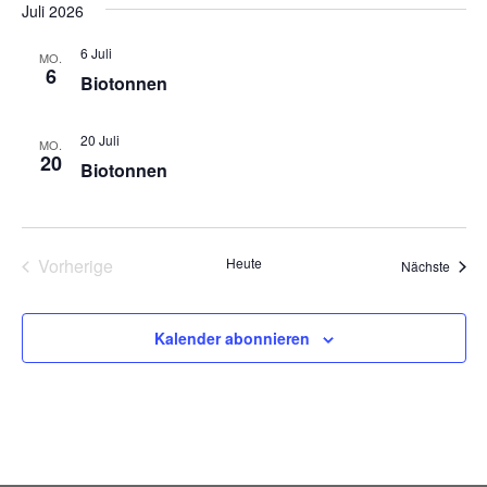
Juli 2026
6 Juli
MO.
6
Biotonnen
20 Juli
MO.
20
Biotonnen
Vorherige
Heute
Veran
Nächste
Veranstaltungen
Kalender abonnieren