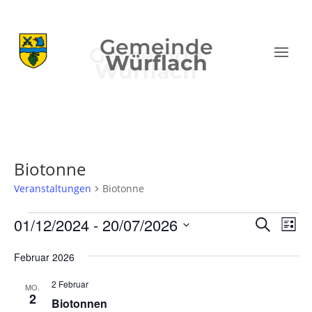
Gemeinde
Würflach
Biotonne
Veranstaltungen
Biotonne
Veranstaltungen
Verans
Ver
01/12/2024
 - 
20/07/2026
Suche
Liste
Ans
Suche
Datum
Nav
und
Februar 2026
wählen.
Ansich
2 Februar
MO.
Naviga
2
Biotonnen