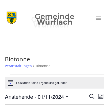
Gemeinde
Würflach
Biotonne
Veranstaltungen
Biotonne
Veranstaltungen
Es wurden keine Ergebnisse gefunden.
Hinweis
Verans
Ver
Anstehende
 - 
01/11/2024
Suche
Liste
Ans
Suche
Datum
Nav
und
wählen.