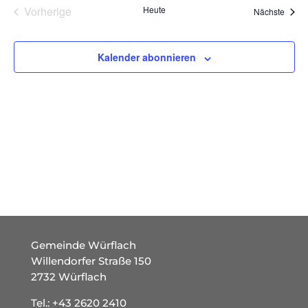
Vorherige
Heute
Ansich
Veran
Nächste
Veranstaltungen
Naviga
Kalender abonnieren
Gemeinde Würflach
Willendorfer Straße 150
2732 Würflach
Tel.:
+43 2620 2410